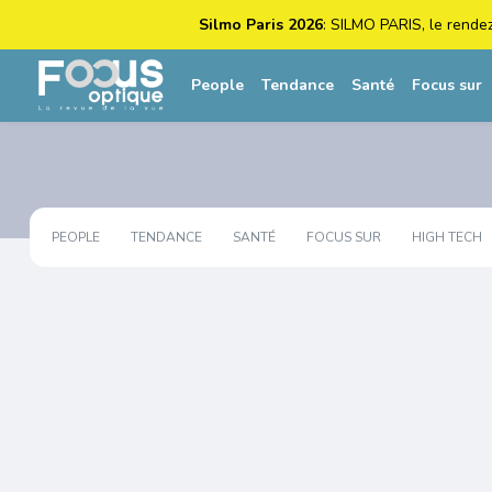
Silmo Paris 2026
: SILMO PARIS, le rende
People
Tendance
Santé
Focus sur
PEOPLE
TENDANCE
SANTÉ
FOCUS SUR
HIGH TECH