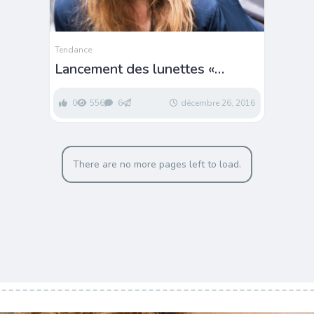
Tendance
Lancement des lunettes «
Spaghetti »
0
556
6
décembre 26, 2016
There are no more pages left to load.