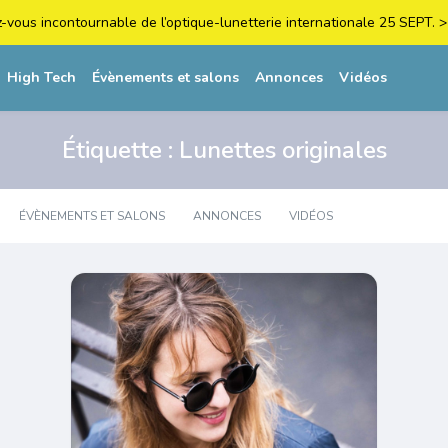
z-vous incontournable de l’optique-lunetterie internationale 25 SEPT
High Tech
Évènements et salons
Annonces
Vidéos
Étiquette :
Lunettes originales
ÉVÈNEMENTS ET SALONS
ANNONCES
VIDÉOS