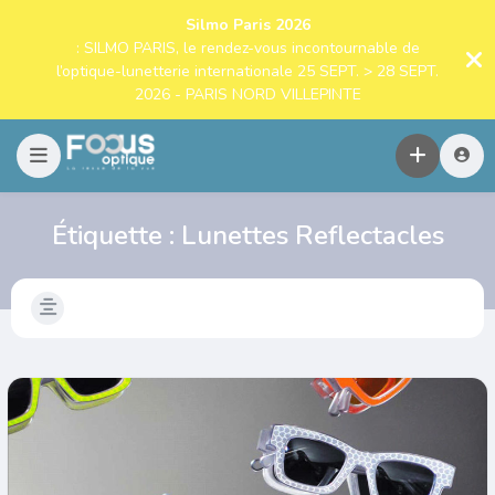
Silmo Paris 2026
: SILMO PARIS, le rendez-vous incontournable de
l’optique-lunetterie internationale 25 SEPT. > 28 SEPT.
2026 - PARIS NORD VILLEPINTE
Étiquette :
Lunettes Reflectacles