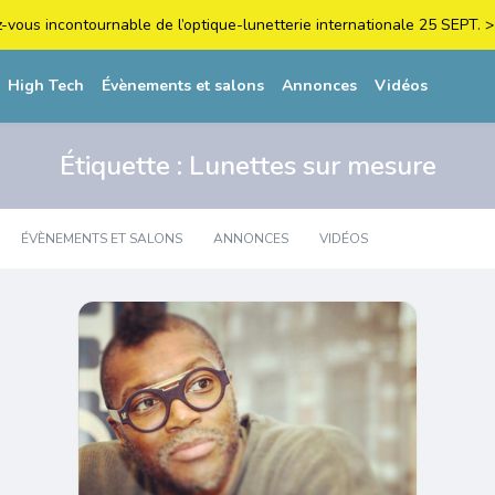
z-vous incontournable de l’optique-lunetterie internationale 25 SEPT
High Tech
Évènements et salons
Annonces
Vidéos
Étiquette :
Lunettes sur mesure
ÉVÈNEMENTS ET SALONS
ANNONCES
VIDÉOS