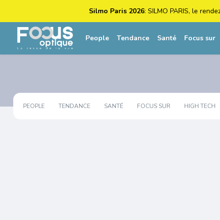
Silmo Paris 2026
: SILMO PARIS, le rende
People
Tendance
Santé
Focus sur
PEOPLE
TENDANCE
SANTÉ
FOCUS SUR
HIGH TECH