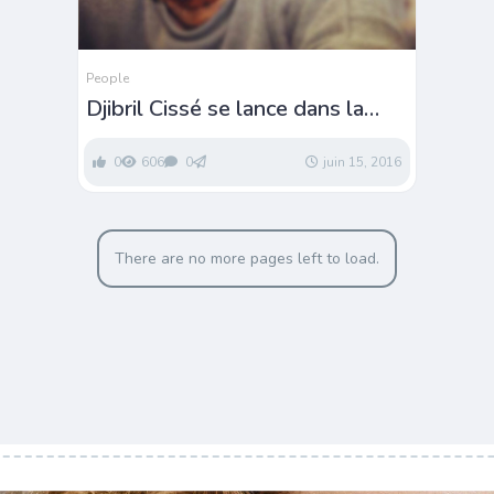
People
Djibril Cissé se lance dans la
lunetterie
0
606
0
juin 15, 2016
There are no more pages left to load.