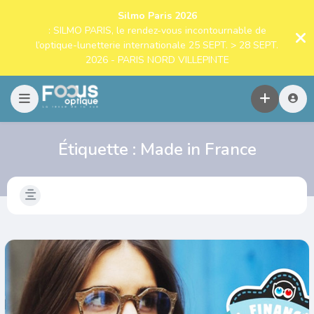
Silmo Paris 2026
: SILMO PARIS, le rendez-vous incontournable de
l’optique-lunetterie internationale 25 SEPT. > 28 SEPT.
2026 - PARIS NORD VILLEPINTE
Étiquette :
Made in France