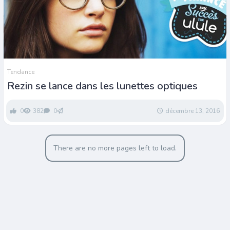
Tendance
Rezin se lance dans les lunettes optiques
0
382
0
décembre 13, 2016
There are no more pages left to load.