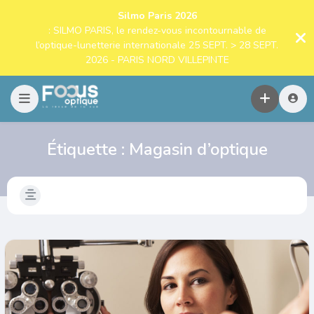
Silmo Paris 2026
: SILMO PARIS, le rendez-vous incontournable de
l’optique-lunetterie internationale 25 SEPT. > 28 SEPT.
2026 - PARIS NORD VILLEPINTE
Étiquette :
Magasin d’optique