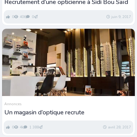
Recrutement d’une opticienne à Sidi Bou Saïd
0
406
0
juin 9, 2017
Annonces
Un magasin d’optique recrute
0
4k
1 388
avril 28, 2017