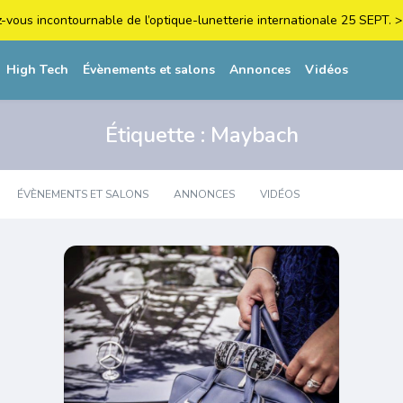
z-vous incontournable de l’optique-lunetterie internationale 25 SEPT
High Tech
Évènements et salons
Annonces
Vidéos
Étiquette :
Maybach
ÉVÈNEMENTS ET SALONS
ANNONCES
VIDÉOS