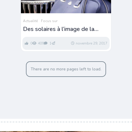
Actualité
Focus sur
Des solaires à l’image de la
nouvelle Mercedes-Maybach 6
Cabriolet
0
409
1
novembre 29, 2017
There are no more pages left to load.