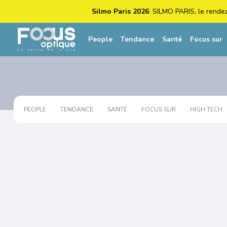
Silmo Paris 2026
: SILMO PARIS, le rende
People
Tendance
Santé
Focus sur
PEOPLE
TENDANCE
SANTÉ
FOCUS SUR
HIGH TECH