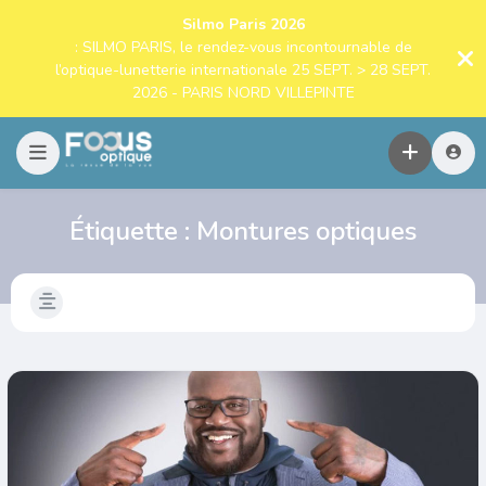
Silmo Paris 2026
: SILMO PARIS, le rendez-vous incontournable de
l’optique-lunetterie internationale 25 SEPT. > 28 SEPT.
2026 - PARIS NORD VILLEPINTE
Étiquette :
Montures optiques