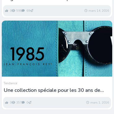
Barcelone
0
598
69
mars 14, 2016
Tendance
Une collection spéciale pour les 30 ans de
J.F.Rey
0
357
0
mars 1, 2016