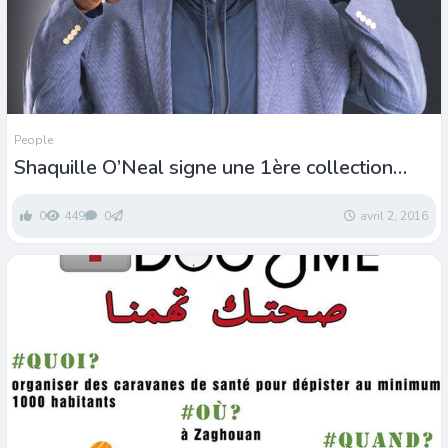
People
Shaquille O’Neal signe une 1ère collection
optique
0
449
0
avril 2, 2016