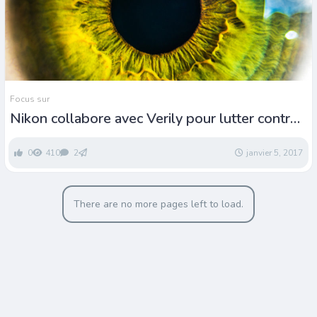
Focus sur
Nikon collabore avec Verily pour lutter contre
la cécité
0
410
2
janvier 5, 2017
There are no more pages left to load.