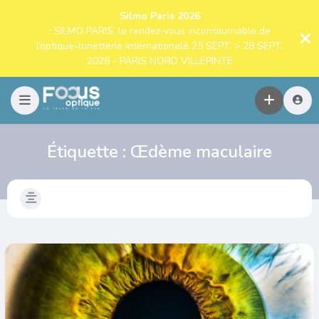
Silmo Paris 2026
: SILMO PARIS, le rendez-vous incontournable de
l’optique-lunetterie internationale 25 SEPT. > 28 SEPT.
2026 - PARIS NORD VILLEPINTE
Étiquette :
Œdème maculaire