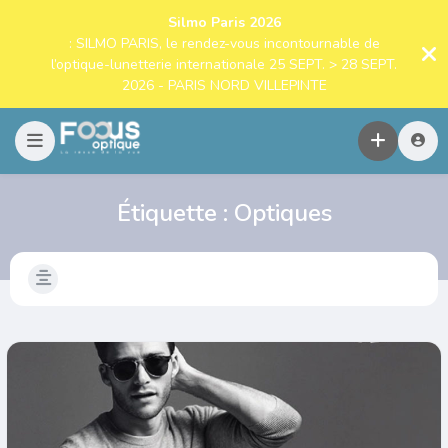
Silmo Paris 2026
: SILMO PARIS, le rendez-vous incontournable de
l’optique-lunetterie internationale 25 SEPT. > 28 SEPT.
2026 - PARIS NORD VILLEPINTE
Étiquette :
Optiques