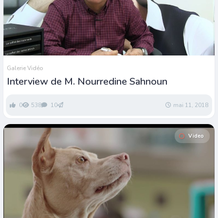
Galerie Vidéo
Interview de M. Nourredine Sahnoun
0
538
10
mai 11, 2018
Video