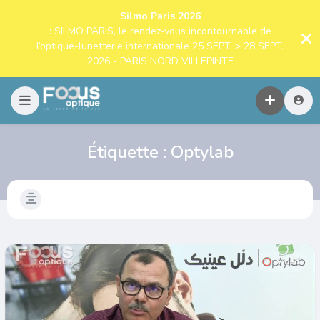
Silmo Paris 2026
: SILMO PARIS, le rendez-vous incontournable de
l’optique-lunetterie internationale 25 SEPT. > 28 SEPT.
2026 - PARIS NORD VILLEPINTE
Étiquette :
Optylab
Video