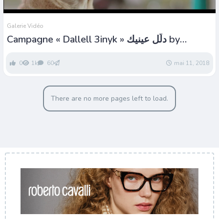
Galerie Vidéo
Campagne « Dallell 3inyk » دلّل عينيك by
optylab
0
1k
60
mai 11, 2018
There are no more pages left to load.