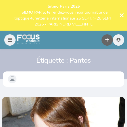
Silmo Paris 2026
: SILMO PARIS, le rendez-vous incontournable de
l’optique-lunetterie internationale 25 SEPT. > 28 SEPT.
2026 - PARIS NORD VILLEPINTE
Étiquette :
Pantos