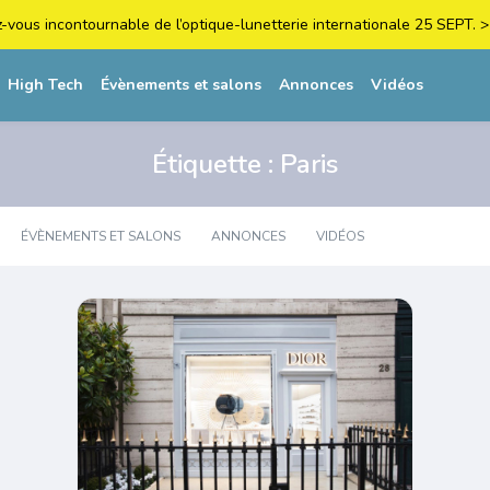
z-vous incontournable de l’optique-lunetterie internationale 25 SEPT
High Tech
Évènements et salons
Annonces
Vidéos
Étiquette :
Paris
ÉVÈNEMENTS ET SALONS
ANNONCES
VIDÉOS