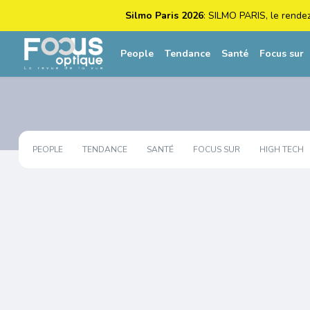
Silmo Paris 2026
: SILMO PARIS, le rende
People
Tendance
Santé
Focus sur
PEOPLE
TENDANCE
SANTÉ
FOCUS SUR
HIGH TECH