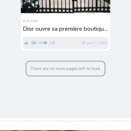
Actualité
Dior ouvre sa première boutique
dédiée aux lunettes
0
382
1
avril 3, 2018
There are no more pages left to load.