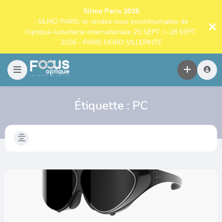
Silmo Paris 2026
: SILMO PARIS, le rendez-vous incontournable de
l’optique-lunetterie internationale 25 SEPT. > 28 SEPT.
2026 - PARIS NORD VILLEPINTE
Étiquette :
PC