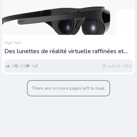
High Tech
Des lunettes de réalité virtuelle raffinées et
ergonomiques
0
428
0
août 22, 2016
There are no more pages left to load.