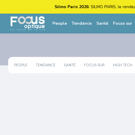
Silmo Paris 2026
: SILMO PARIS, le rende
People
Tendance
Santé
Focus sur
PEOPLE
TENDANCE
SANTÉ
FOCUS SUR
HIGH TECH