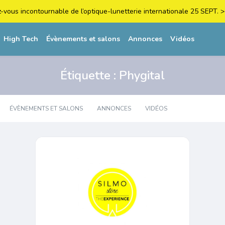
z-vous incontournable de l’optique-lunetterie internationale 25 SEPT
High Tech
Évènements et salons
Annonces
Vidéos
Étiquette :
Phygital
ÉVÈNEMENTS ET SALONS
ANNONCES
VIDÉOS