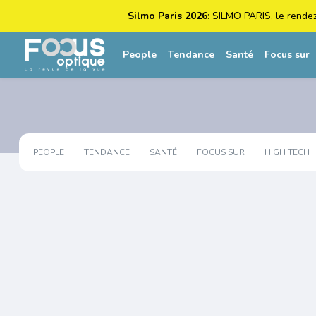
Silmo Paris 2026
: SILMO PARIS, le rende
People
Tendance
Santé
Focus sur
PEOPLE
TENDANCE
SANTÉ
FOCUS SUR
HIGH TECH