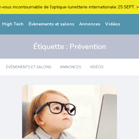
z-vous incontournable de l’optique-lunetterie internationale 25 SEPT
High Tech
Évènements et salons
Annonces
Vidéos
Étiquette :
Prévention
ÉVÈNEMENTS ET SALONS
ANNONCES
VIDÉOS