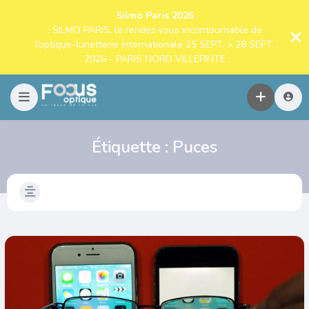
Silmo Paris 2026
: SILMO PARIS, le rendez-vous incontournable de
l’optique-lunetterie internationale 25 SEPT. > 28 SEPT.
2026 - PARIS NORD VILLEPINTE
Étiquette :
Puces