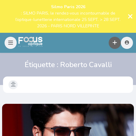
Silmo Paris 2026
: SILMO PARIS, le rendez-vous incontournable de
l’optique-lunetterie internationale 25 SEPT. > 28 SEPT.
2026 - PARIS NORD VILLEPINTE
Étiquette :
Roberto Cavalli