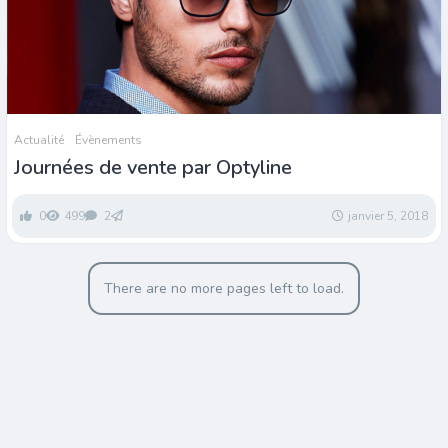
Actualité
Évènements
Journées de vente par Optyline
0
499
2
janvier 5, 2018
There are no more pages left to load.