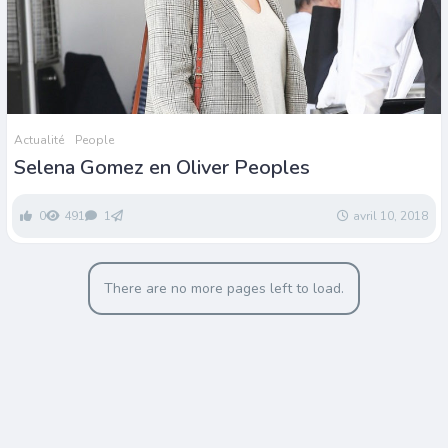
Actualité
People
Selena Gomez en Oliver Peoples
0
491
1
avril 10, 2018
There are no more pages left to load.