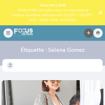
Silmo Paris 2026
: SILMO PARIS, le rendez-vous incontournable de
l’optique-lunetterie internationale 25 SEPT. > 28 SEPT.
2026 - PARIS NORD VILLEPINTE
Étiquette :
Selena Gomez