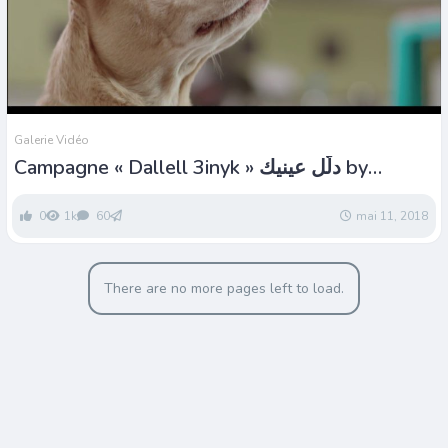
Galerie Vidéo
Campagne « Dallell 3inyk » دلّل عينيك by
optylab
0
1k
60
mai 11, 2018
There are no more pages left to load.