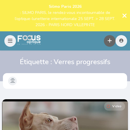
Silmo Paris 2026
: SILMO PARIS, le rendez-vous incontournable de
l’optique-lunetterie internationale 25 SEPT. > 28 SEPT.
2026 - PARIS NORD VILLEPINTE
Étiquette :
Verres progressifs
Video