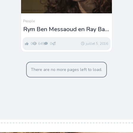
People
Rym Ben Messaoud en Ray Ban
Wayfarer
0
649
0
juillet 5, 2016
There are no more pages left to load.