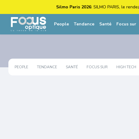
Silmo Paris 2026
: SILMO PARIS, le rende
People
Tendance
Santé
Focus sur
PEOPLE
TENDANCE
SANTÉ
FOCUS SUR
HIGH TECH