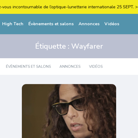
z-vous incontournable de l’optique-lunetterie internationale 25 SEPT
High Tech
Évènements et salons
Annonces
Vidéos
Étiquette :
Wayfarer
ÉVÈNEMENTS ET SALONS
ANNONCES
VIDÉOS