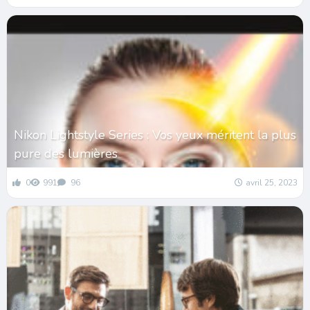
Nikon Lightstyle Series : Vos yeux méritent la plus
pure des lumières
0
991
96
avril 25, 2023