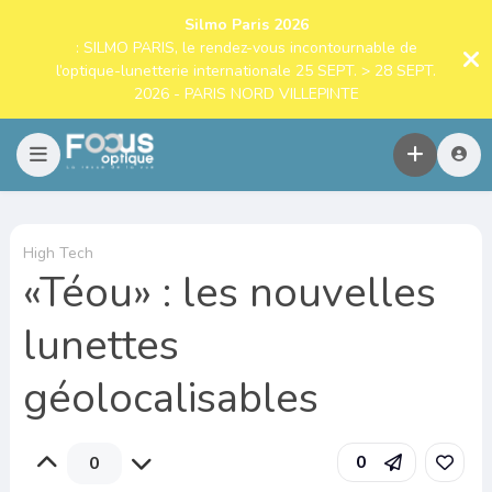
Silmo Paris 2026
: SILMO PARIS, le rendez-vous incontournable de
l’optique-lunetterie internationale 25 SEPT. > 28 SEPT.
2026 - PARIS NORD VILLEPINTE
High Tech
«Téou» : les nouvelles
lunettes
géolocalisables
0
0