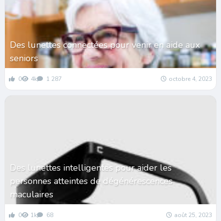
Des lunettes connectées pour venir en aide aux
seniors
0
4k
1 287
octobre 4, 2023
Des lunettes intelligentes pour aider les
personnes atteintes de dégénérescences
maculaires
0
1k
68
août 25, 2023