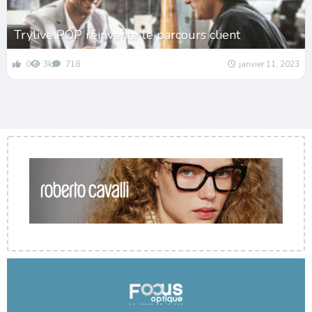
Trylive POP réinvente le parcours client
0
3k
718
janvier 11, 2023