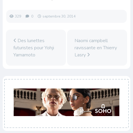
329
0
septembre 30, 2014
Des lunettes
Naomi campbell
futuristes pour Yohji
ravissante en Thierry
Yamamoto
Lasry