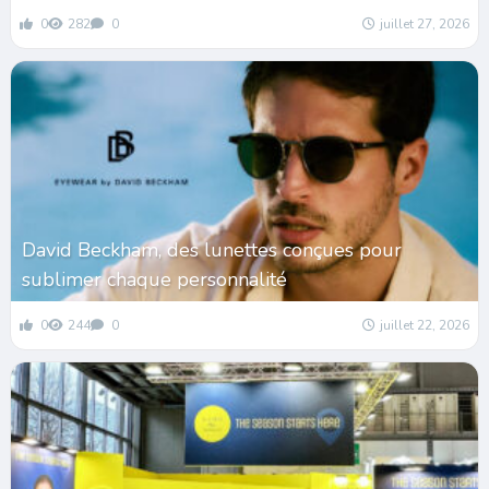
0
282
0
juillet 27, 2026
David Beckham, des lunettes conçues pour
sublimer chaque personnalité
0
244
0
juillet 22, 2026