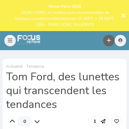
Silmo Paris 2026
: SILMO PARIS, le rendez-vous incontournable de
l’optique-lunetterie internationale 25 SEPT. > 28 SEPT.
2026 - PARIS NORD VILLEPINTE
Actualité
Tendance
Tom Ford, des lunettes
qui transcendent les
tendances
1
0