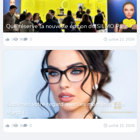
Que réserve la nouvelle édition du SILMO Paris ?
0
96
0
juillet 22, 2026
Sublimez votre regard avec les montures Enni
Marco !
0
3k
0
juillet 15, 2026