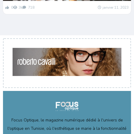
0
3k
718
janvier 11, 2023
Focus Optique, le magazine numérique dédié à l'univers de
l'optique en Tunisie, où l'esthétique se marie à la fonctionnalité