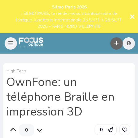
Silmo Paris 2026
: SILMO PARIS, le rendez-vous incontournable de
l’optique-lunetterie internationale 25 SEPT. > 28 SEPT.
2026 - PARIS NORD VILLEPINTE
High Tech
OwnFone: un
téléphone Braille en
impression 3D
0
0