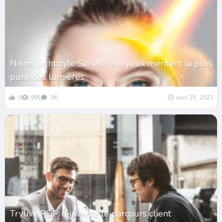
Nikon Lightstyle Series : Vos yeux méritent la plus
pure des lumières
0
991
96
avril 25, 2023
Trylive POP réinvente le parcours client