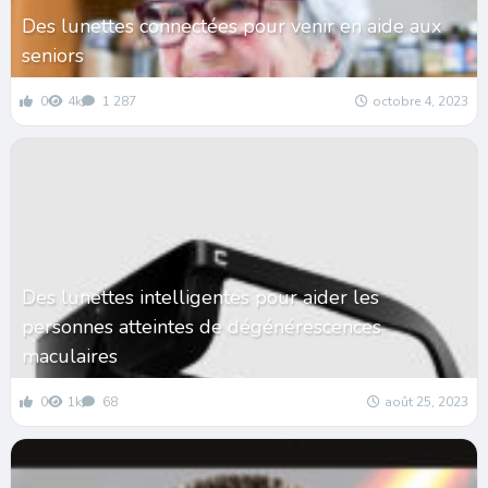
Des lunettes connectées pour venir en aide aux
seniors
0
4k
1 287
octobre 4, 2023
Des lunettes intelligentes pour aider les
personnes atteintes de dégénérescences
maculaires
0
1k
68
août 25, 2023