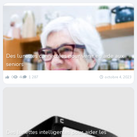
Des lunettes connectées pour venir en aide aux
seniors
0
4k
1 287
octobre 4, 2023
Des lunettes intelligentes pour aider les