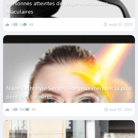
personnes atteintes de dégénérescences
maculaires
0
1k
68
août 25, 2023
Nikon Lightstyle Series : Vos yeux méritent la plus
pure des lumières
0
990
96
avril 25, 2023