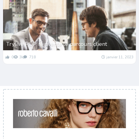
Trylive POP réinvente le parcours client
0
3k
718
janvier 11, 2023