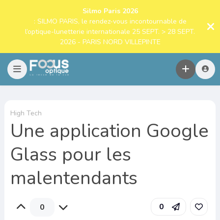
Silmo Paris 2026
: SILMO PARIS, le rendez-vous incontournable de
l’optique-lunetterie internationale 25 SEPT. > 28 SEPT.
2026 - PARIS NORD VILLEPINTE
High Tech
Une application Google
Glass pour les
malentendants
0
0