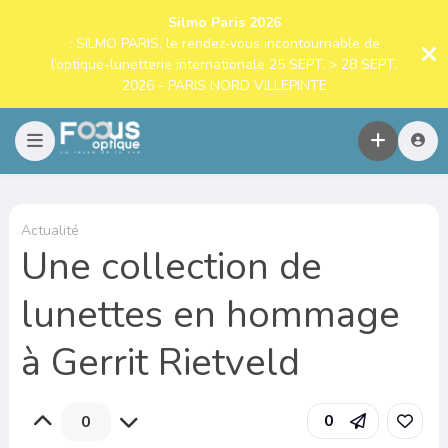
Silmo Paris 2026
: SILMO PARIS, le rendez-vous incontournable de
l’optique-lunetterie internationale 25 SEPT. > 28 SEPT.
2026 - PARIS NORD VILLEPINTE
Actualité
Une collection de
lunettes en hommage
à Gerrit Rietveld
0
0