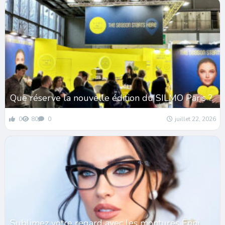
Que réserve la nouvelle édition du SILMO Paris ?
0
80
0
juillet 22, 2026
Sublimez votre regard avec les montures Enni