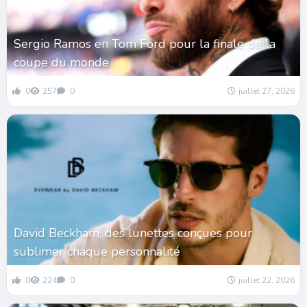
Sergio Ramos en Tom Ford pour la finale de la
coupe du monde
0
257
0
juillet 27, 2026
David Beckham, des lunettes conçues pour
sublimer chaque personnalité
0
224
0
juillet 22, 2026