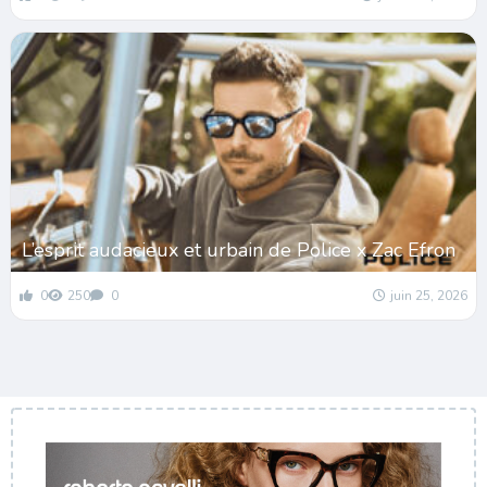
L’esprit audacieux et urbain de Police x Zac Efron
0
250
0
juin 25, 2026