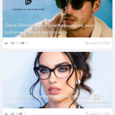
David Beckham, des lunettes conçues pour
sublimer chaque personnalité
0
234
0
juillet 22, 2026
Sublimez votre regard avec les montures Enni
Marco !
0
3k
0
juillet 15, 2026