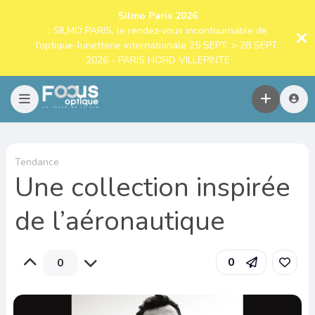
Silmo Paris 2026
: SILMO PARIS, le rendez-vous incontournable de
l’optique-lunetterie internationale 25 SEPT. > 28 SEPT.
2026 - PARIS NORD VILLEPINTE
Tendance
Une collection inspirée
de l’aéronautique
0
0