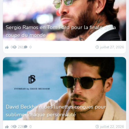
Sergio Ramos en Tom Ford pour la finale de la
coupe du monde
0
261
0
juillet 27, 2026
David Beckham, des lunettes conçues pour
sublimer chaque personnalité
0
226
0
juillet 22, 2026