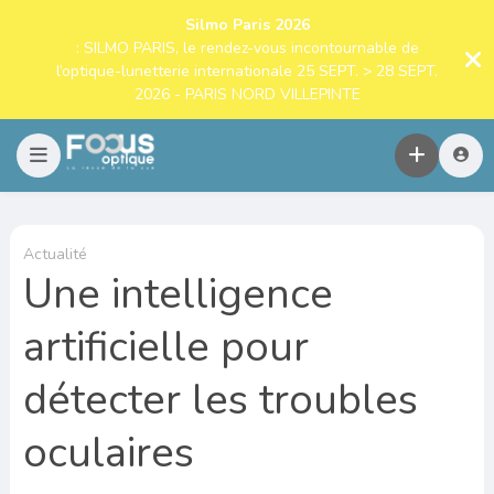
Silmo Paris 2026
: SILMO PARIS, le rendez-vous incontournable de
l’optique-lunetterie internationale 25 SEPT. > 28 SEPT.
2026 - PARIS NORD VILLEPINTE
Actualité
Une intelligence
artificielle pour
détecter les troubles
oculaires