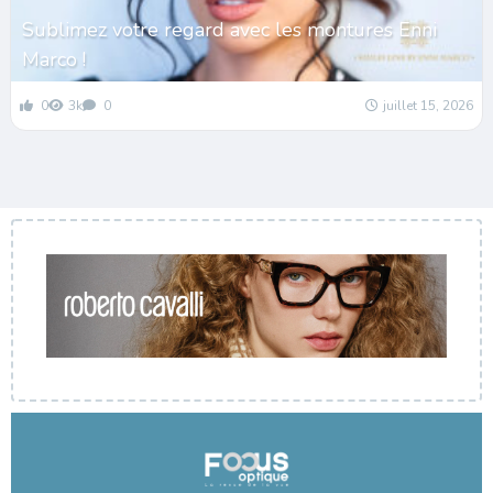
Sublimez votre regard avec les montures Enni
Marco !
0
3k
0
juillet 15, 2026