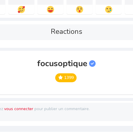
Reactions
focusoptique
1399
ez
vous connecter
pour publier un commentaire.