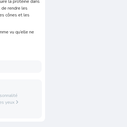
uire la protéine dans
t de rendre les
les cônes et les
omme vu qu’elle ne
rsonnalité
es yeux