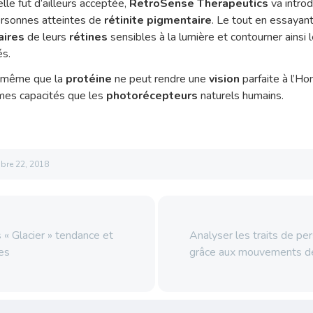
elle fut d’ailleurs acceptée,
RetroSense Therapeutics
va introd
personnes atteintes de
rétinite pigmentaire
. Le tout en essayan
aires
de leurs
rétines
sensibles à la lumière et contourner ainsi 
és.
 même que la
protéine
ne peut rendre une
vision
parfaite à l’H
es capacités que les
photorécepteurs
naturels humains.
bre 22, 2018
« Glacier » tendance et
Analyser les traits de pe
es
grâce aux mouvements d