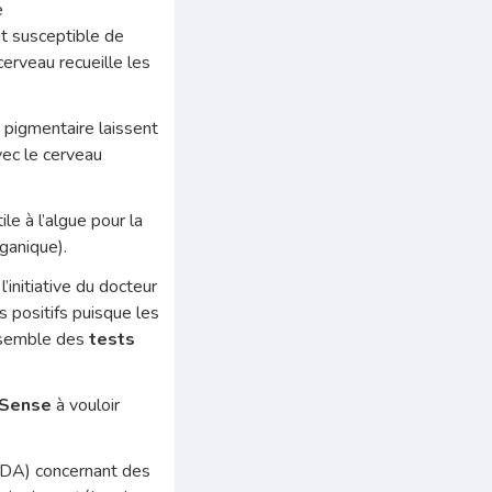
e
ait susceptible de
cerveau recueille les
e pigmentaire laissent
vec le cerveau
le à l’algue pour la
ganique).
’initiative du docteur
s positifs puisque les
ensemble des
tests
oSense
à vouloir
DA) concernant des