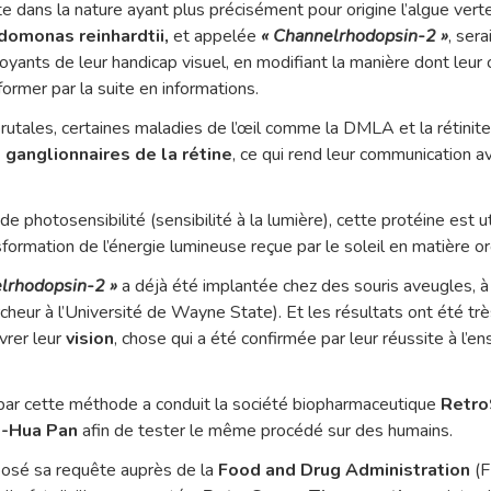
 dans la nature ayant plus précisément pour origine l’algue vert
omonas reinhardtii,
et appelée
« Channelrhodopsin-2 »
, ser
voyants de leur handicap visuel, en modifiant la manière dont leur 
former par la suite en informations.
brutales, certaines maladies de l’œil comme la DMLA et la rétinit
 ganglionnaires de la rétine
, ce qui rend leur communication a
 photosensibilité (sensibilité à la lumière), cette protéine est uti
ormation de l’énergie lumineuse reçue par le soleil en matière or
lrhodopsin-2 »
a déjà été implantée chez des souris aveugles, à l
cheur à l’Université de Wayne State). Et les résultats ont été trè
vrer leur
vision
, chose qui a été confirmée par leur réussite à l’
par cette méthode a conduit la société biopharmaceutique
Retr
-Hua Pan
afin de tester le même procédé sur des humains.
éposé sa requête auprès de la
Food and Drug Administration
(F