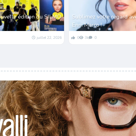
ouvelle édition du SILMO
Sublimez votre regard av
Enni Marco !
juillet 22, 2026
0
3k
0