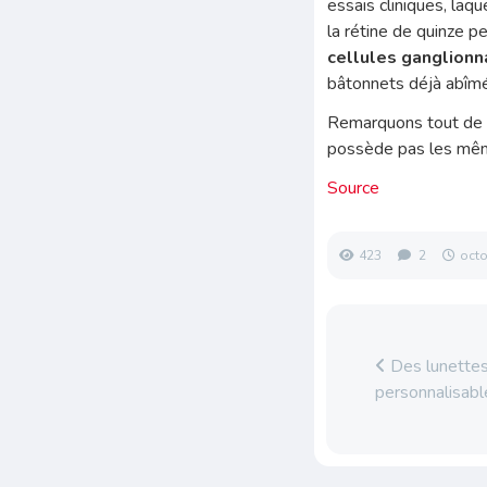
essais cliniques, laqu
la rétine de quinze 
cellules ganglionn
bâtonnets déjà abîm
Remarquons tout de
possède pas les mêm
Source
423
2
octo
Des lunettes 
personnalisabl