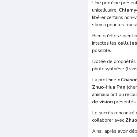
Une protéine présente
unicellulaire,
Chlamyd
libérer certains non-
stimuli pour les trans
Bien qu’elles soient 
intactes les
cellules
possible.
Dotée de propriétés de
photosynthèse (transf
La protéine
« Channe
Zhuo-Hua Pan
(cher
animaux ont pu recou
de vision
présentés.
Le succès rencontré 
collaborer avec
Zhuo
Ainsi, après avoir d