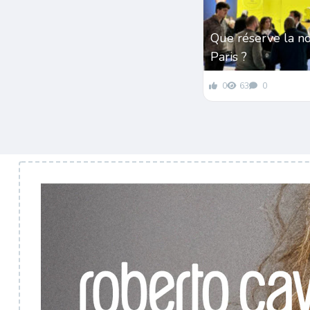
Que réserve la n
Paris ?
0
63
0