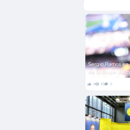
Sergio Ramos en 
de la coupe du 
0
93
0