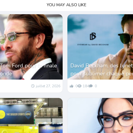
YOU MAY ALSO LIKE
Tom Ford pour la finale
David Beckham, des lunet
monde
pour sublimer chaque per
juillet 27, 2026
0
184
0