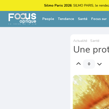
Silmo Paris 2026
: SILMO PARIS, le rende
People
Tendance
Santé
Focus sur
Actualité
Santé
Une prot
0