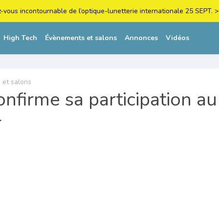
z-vous incontournable de l’optique-lunetterie internationale 25 SEPT
High Tech
Évènements et salons
Annonces
Vidéos
 et salons
onfirme sa participation a
r