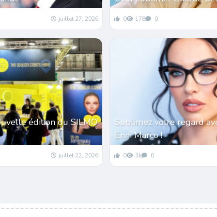
juillet 27, 2026
0
178
0
ouvelle édition du SILMO
Sublimez votre regard av
Enni Marco !
juillet 22, 2026
0
3k
0