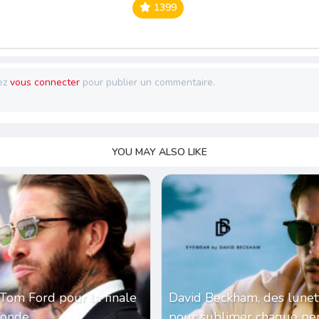
1399
ez
vous connecter
pour publier un commentaire.
YOU MAY ALSO LIKE
Tom Ford pour la finale
David Beckham, des lunet
monde
pour sublimer chaque per