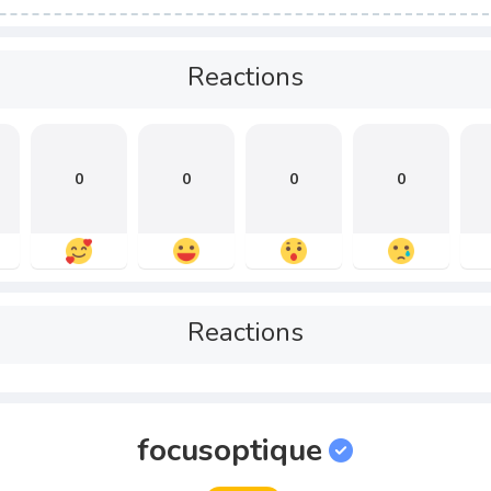
Reactions
0
0
0
0
Reactions
focusoptique