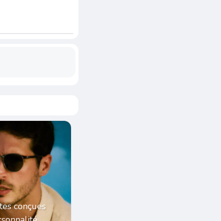
tes conçues
sonnalité