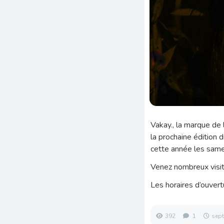
Vakay., la marque de 
la prochaine édition 
cette année les same
Venez nombreux visite
Les horaires d’ouver
392
1
sept