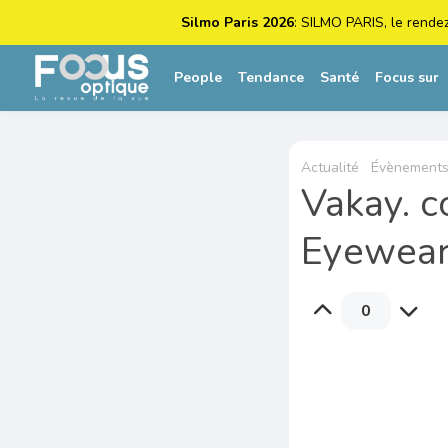
Silmo Paris 2026
: SILMO PARIS, le rende
People
Tendance
Santé
Focus sur
Actualité
Évènements
Vakay. c
Eyewea
0