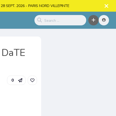
. > 28 SEPT. 2026 - PARIS NORD VILLEPINTE
u DaTE
0