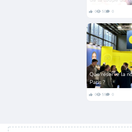
0
50
0
Que réserve la n
Paris ?
0
59
0