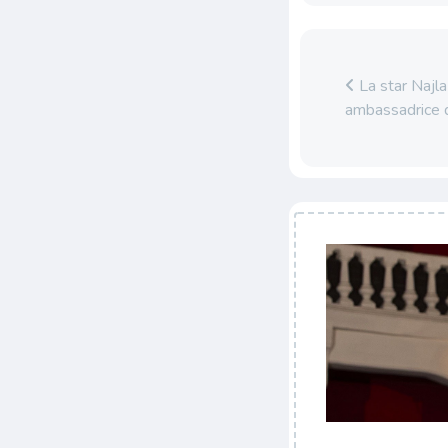
La star Najl
ambassadrice 