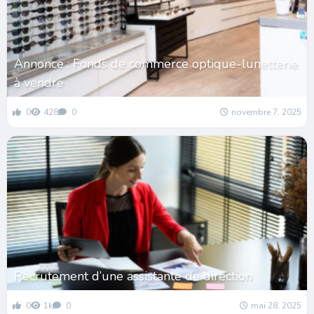
Annonce : Fonds de commerce optique-lunetterie
à vendre
0
428
0
novembre 7, 2025
Recrutement d’une assistante de direction
0
1k
0
mai 28, 2025