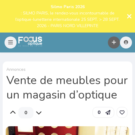
Silmo Paris 2026
: SILMO PARIS, le rendez-vous incontournable de
l’optique-lunetterie internationale 25 SEPT. > 28 SEPT.
2026 - PARIS NORD VILLEPINTE
Annonces
Vente de meubles pour
un magasin d’optique
0
0