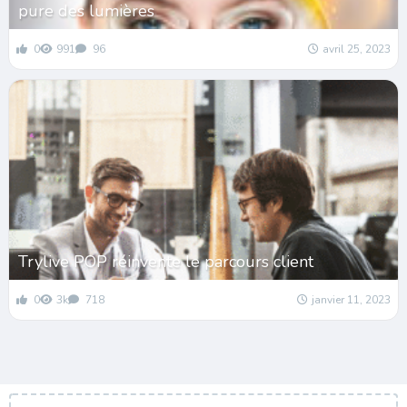
pure des lumières
0
991
96
avril 25, 2023
Trylive POP réinvente le parcours client
0
3k
718
janvier 11, 2023