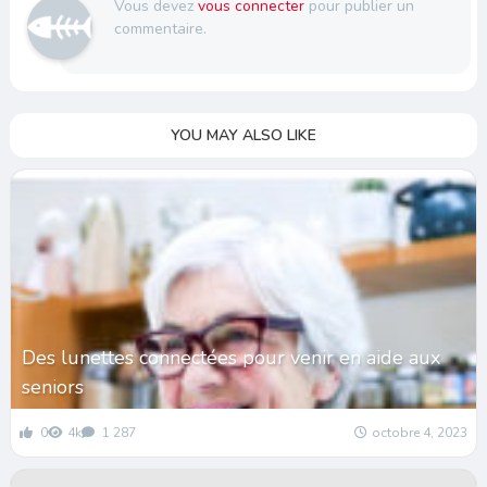
Vous devez
vous connecter
pour publier un
commentaire.
YOU MAY ALSO LIKE
Des lunettes connectées pour venir en aide aux
seniors
0
4k
1 287
octobre 4, 2023