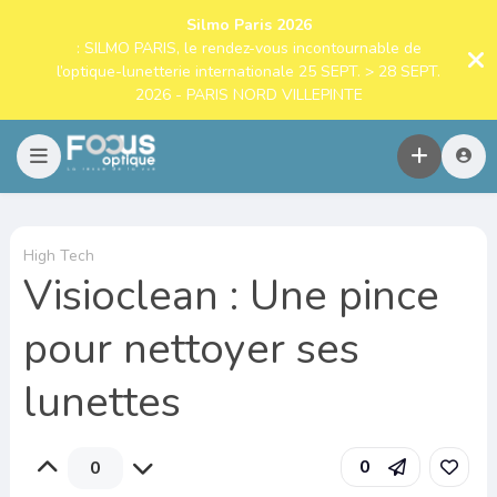
Silmo Paris 2026
: SILMO PARIS, le rendez-vous incontournable de
l’optique-lunetterie internationale 25 SEPT. > 28 SEPT.
2026 - PARIS NORD VILLEPINTE
High Tech
Visioclean : Une pince
pour nettoyer ses
lunettes
0
0