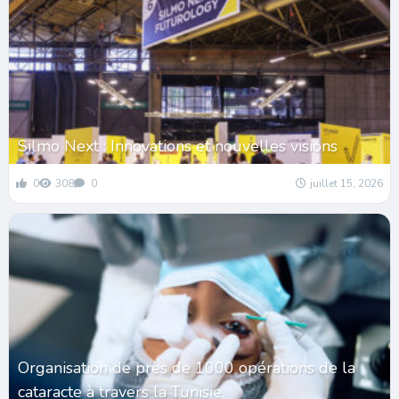
Silmo Next : Innovations et nouvelles visions
0
308
0
juillet 15, 2026
Organisation de près de 1000 opérations de la
cataracte à travers la Tunisie