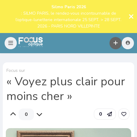
Silmo Paris 2026
: SILMO PARIS, le rendez-vous incontournable de
l’optique-lunetterie internationale 25 SEPT. > 28 SEPT.
2026 - PARIS NORD VILLEPINTE
Focus sur
« Voyez plus clair pour
moins cher »
0
0