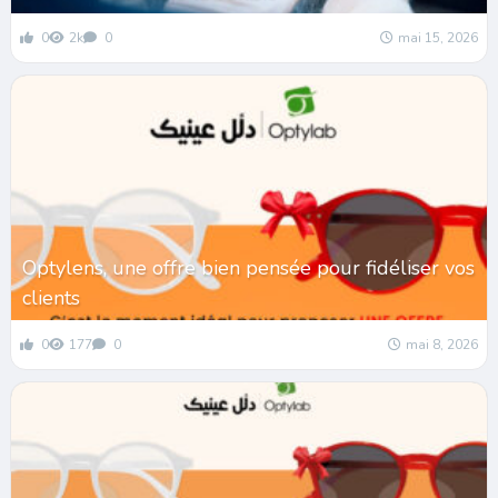
0
2k
0
mai 15, 2026
Optylens, une offre bien pensée pour fidéliser vos
clients
0
177
0
mai 8, 2026