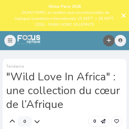
Silmo Paris 2026
: SILMO PARIS, le rendez-vous incontournable de
l’optique-lunetterie internationale 25 SEPT. > 28 SEPT.
2026 - PARIS NORD VILLEPINTE
Tendance
"Wild Love In Africa" :
une collection du cœur
de l’Afrique
0
0