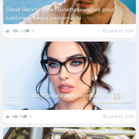
David Beckham, des lunettes conçues pour
sublimer chaque personnalité
0
228
0
juillet 22, 2026
Sublimez votre regard avec les montures Enni
Marco !
0
3k
0
juillet 15, 2026