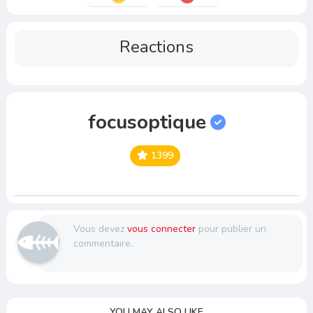
Reactions
focusoptique
1399
Vous devez
vous connecter
pour publier un
commentaire.
YOU MAY ALSO LIKE