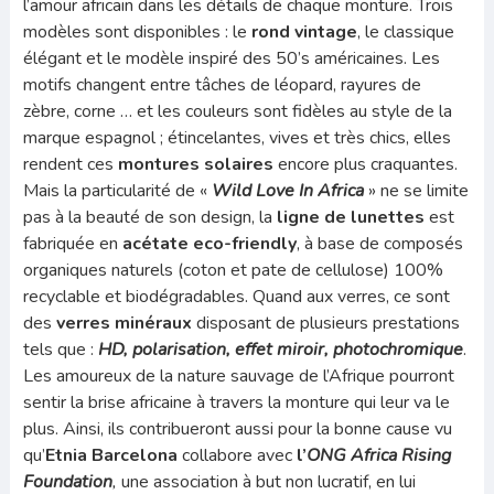
l’amour africain dans les détails de chaque monture. Trois
modèles sont disponibles : le
rond vintage
, le classique
élégant et le modèle inspiré des 50’s américaines. Les
motifs changent entre tâches de léopard, rayures de
zèbre, corne … et les couleurs sont fidèles au style de la
marque espagnol ; étincelantes, vives et très chics, elles
rendent ces
montures solaires
encore plus craquantes.
Mais la particularité de «
Wild Love In Africa
» ne se limite
pas à la beauté de son design, la
ligne de lunettes
est
fabriquée en
acétate eco-friendly
, à base de composés
organiques naturels (coton et pate de cellulose) 100%
recyclable et biodégradables. Quand aux verres, ce sont
des
verres minéraux
disposant de plusieurs prestations
tels que :
HD, polarisation, effet miroir, photochromique
.
Les amoureux de la nature sauvage de l’Afrique pourront
sentir la brise africaine à travers la monture qui leur va le
plus. Ainsi, ils contribueront aussi pour la bonne cause vu
qu’
Etnia Barcelona
collabore avec
l’
ONG Africa Rising
Foundation
,
une association à but non lucratif, en lui