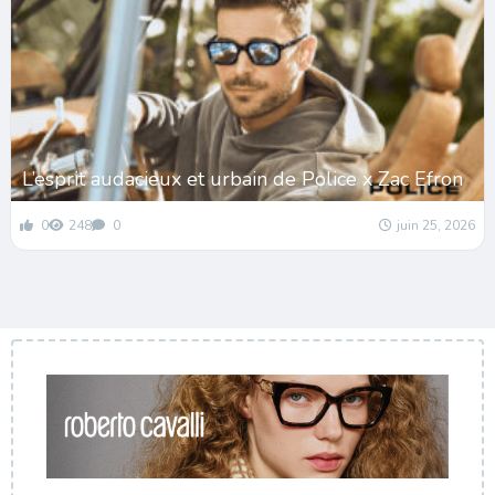
L’esprit audacieux et urbain de Police x Zac Efron
0
248
0
juin 25, 2026