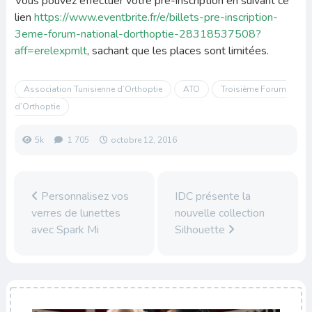
Vous pouvez effectuer votre pré-inscription en suivant ce
lien
https://www.eventbrite.fr/e/billets-pre-inscription-
3eme-forum-national-dorthoptie-28318537508?
aff=erelexpmlt
, sachant que les places sont limitées.
Association Tunisienne d’Orthoptie
ATO
Troisième Forum
d’Orthoptie
5k
1 705
octobre 12, 2016
Personnalisez vos
IDC présente la
verres de lunettes
nouvelle collection
avec Spark Mi
Silhouette