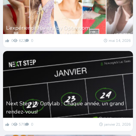
L’expérience Riviera by Optimoom
0
622
0
mai 14, 2026
Next Step by Optylab : Chaque année, un grand
rendez-vous!
0
579
0
janvier 21, 2026