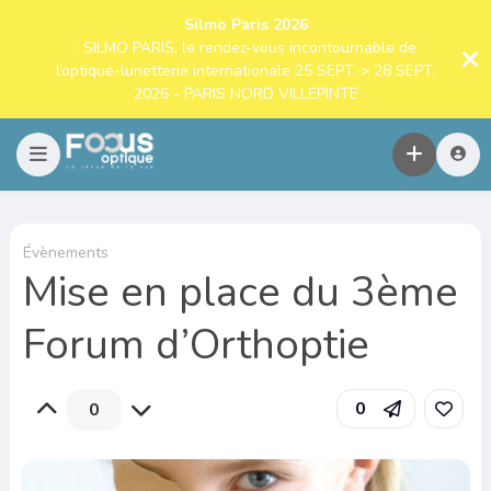
Silmo Paris 2026
: SILMO PARIS, le rendez-vous incontournable de
l’optique-lunetterie internationale 25 SEPT. > 28 SEPT.
2026 - PARIS NORD VILLEPINTE
Évènements
Mise en place du 3ème
Forum d’Orthoptie
0
0