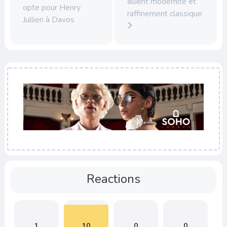
allient modernité et
opte pour Henry
raffinement classique
Jullien à Davos
Reactions
1
10
0
0