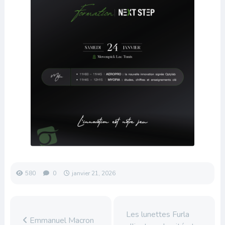
580
0
janvier 21, 2026
Les lunettes Furla
Emmanuel Macron