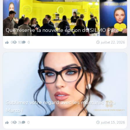
Que réserve la nouvelle édition du SILMO Paris ?
0
93
0
juillet 22, 2026
Sublimez votre regard avec les montures Enni
Marco !
0
3k
0
juillet 15, 2026