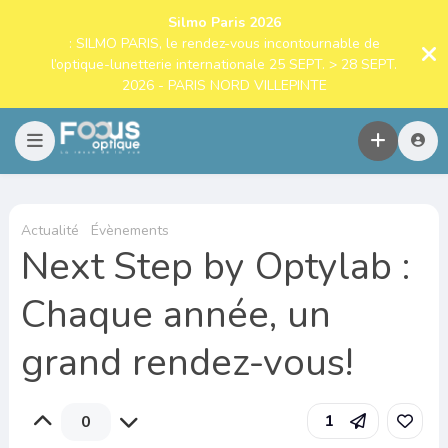
Silmo Paris 2026
: SILMO PARIS, le rendez-vous incontournable de
l’optique-lunetterie internationale 25 SEPT. > 28 SEPT.
2026 - PARIS NORD VILLEPINTE
Actualité
Évènements
Next Step by Optylab :
Chaque année, un
grand rendez-vous!
1
0