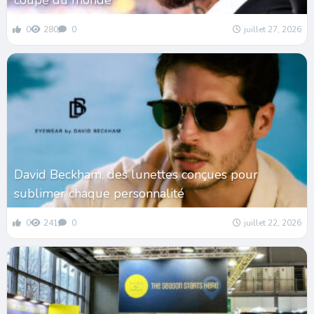
coupe du monde
0
280
0
juillet 27, 2026
David Beckham, des lunettes conçues pour
sublimer chaque personnalité
0
241
0
juillet 22, 2026