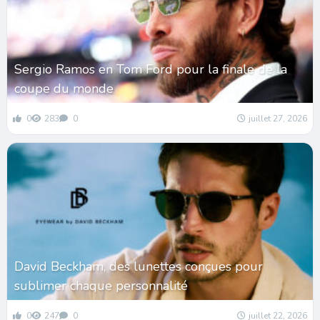
Sergio Ramos en Tom Ford pour la finale de la
coupe du monde
0
283
0
juillet 27, 2026
David Beckham, des lunettes conçues pour
sublimer chaque personnalité
0
247
0
juillet 22, 2026