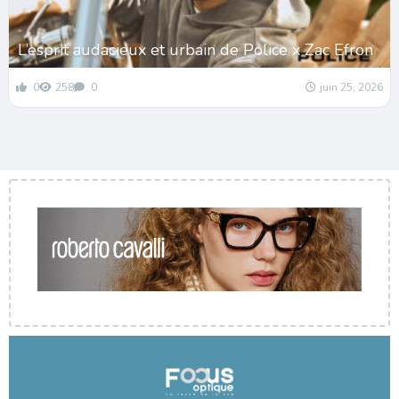
L’esprit audacieux et urbain de Police x Zac Efron
0
258
0
juin 25, 2026