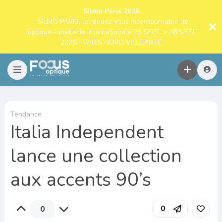
Silmo Paris 2026
: SILMO PARIS, le rendez-vous incontournable de
l’optique-lunetterie internationale 25 SEPT. > 28 SEPT.
2026 - PARIS NORD VILLEPINTE
Tendance
Italia Independent
lance une collection
aux accents 90’s
0
0