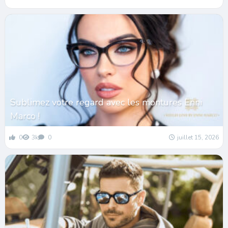
Sublimez votre regard avec les montures Enni
Marco !
0
3k
0
juillet 15, 2026