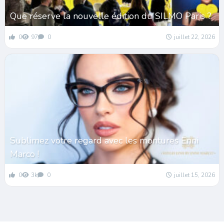
Que réserve la nouvelle édition du SILMO Paris ?
0
97
0
juillet 22, 2026
Sublimez votre regard avec les montures Enni
Marco !
0
3k
0
juillet 15, 2026