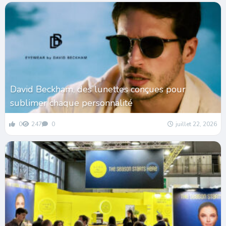
David Beckham, des lunettes conçues pour
sublimer chaque personnalité
0
247
0
juillet 22, 2026