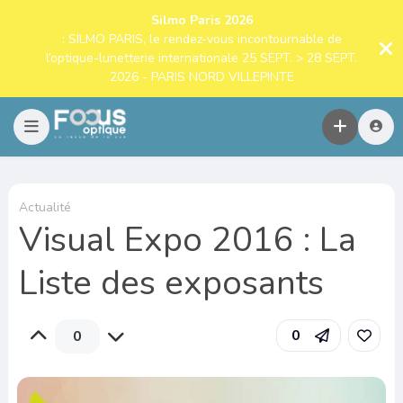
Silmo Paris 2026
: SILMO PARIS, le rendez-vous incontournable de
l’optique-lunetterie internationale 25 SEPT. > 28 SEPT.
2026 - PARIS NORD VILLEPINTE
Actualité
Visual Expo 2016 : La
Liste des exposants
0
0