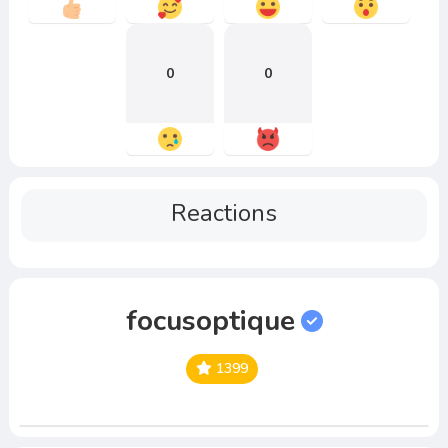
0
0
Reactions
focusoptique
1399