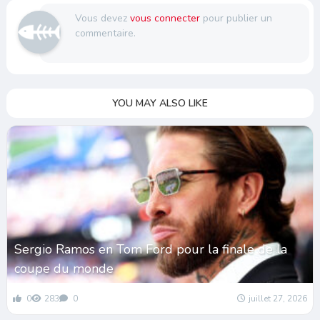
Vous devez
vous connecter
pour publier un
commentaire.
YOU MAY ALSO LIKE
Sergio Ramos en Tom Ford pour la finale de la
coupe du monde
0
283
0
juillet 27, 2026