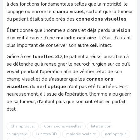
à des fonctions fondamentales telles que la motricité, le
langage ou encore le
champ visuel
, surtout que la tumeur
du patient était située près des
connexions visuelles
.
Étant donné que l’homme a d’ores et déjà perdu la
vision
d’un
œil
à cause d’une
maladie oculaire
. Il était d’autant
plus important de conserver son autre
œil
intact.
Grâce à ces
lunettes 3D
, le patient a réussi aussi bien à
se détendre qu’à renseigner le neurochirurgien sur ce qu’il
voyait pendant l’opération afin de vérifier l’état de son
champ visuel et de s’assurer que les
connexions
visuelles
du
nerf optique
n’ont pas été touchées. Fort
heureusement, à l’issue de l’opération, l’homme a pu guérir
de sa tumeur, d’autant plus que son
œil
était en parfait
état.
Champ visuel
Connexions visuelles
Intervention
chirurgicale
Lunettes 3D
maladie oculaire
nerf optique