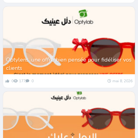
Optylens, une offre bien pensée pour fidéliser vos
clients
0
177
0
mai 8, 2026