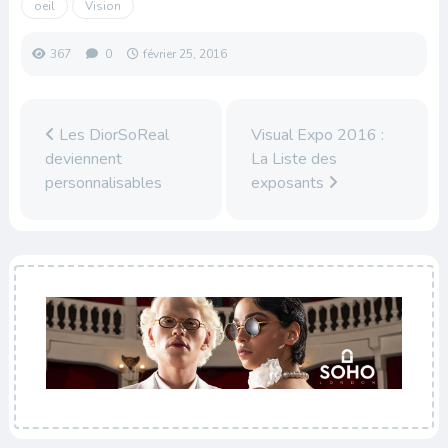
oeil
Vision
367
0
février 25, 2016
Les DiorSoReal
Visual Expo 2016 :
deviennent
La Liste des
personnalisables
exposants