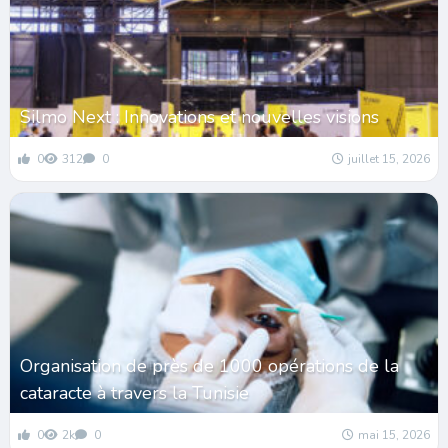
Silmo Next : Innovations et nouvelles visions
0
312
0
juillet 15, 2026
Organisation de près de 1000 opérations de la
cataracte à travers la Tunisie
0
2k
0
mai 15, 2026