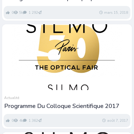
troubles de la réfraction
0
5k
1 292
mars 15, 2018
Actualité
Programme Du Colloque Scientifique 2017
0
4k
1 362
août 7, 2017