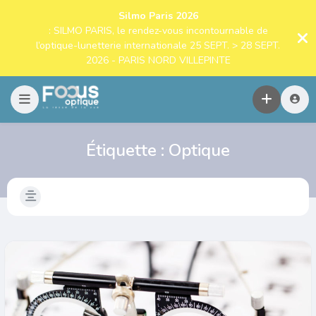
Silmo Paris 2026
: SILMO PARIS, le rendez-vous incontournable de
l’optique-lunetterie internationale 25 SEPT. > 28 SEPT.
2026 - PARIS NORD VILLEPINTE
Étiquette :
Optique