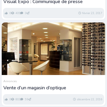
Visual Expo : Communiqué de presse
0
409
0
février 23, 2017
Annonces
Vente d’un magasin d’optique
0
803
59
décembre 22, 2016