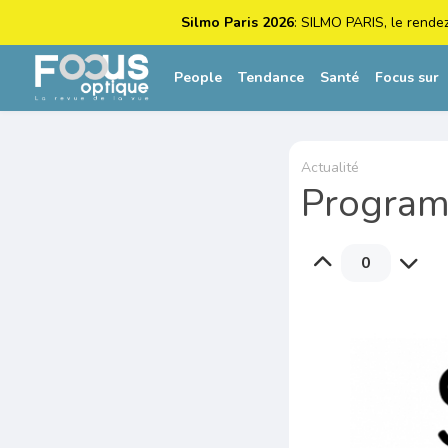
Silmo Paris 2026
: SILMO PARIS, le rende
People
Tendance
Santé
Focus sur
Actualité
Program
0