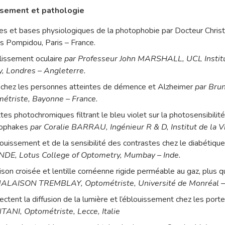
ssement et pathologie
ues et bases physiologiques de la photophobie par Docteur Ch
s Pompidou, Paris – France.
llissement oculaire
par Professeur John MARSHALL, UCL Institu
, Londres – Angleterre.
chez les personnes atteintes de démence et Alzheimer
par Br
étriste, Bayonne – France.
tes photochromiques filtrant le bleu violet sur la photosensibilité
dophakes
par Coralie BARRAU, Ingénieur R & D, Institut de la Vi
ouissement et de la sensibilité des contrastes chez le diabétiqu
DE, Lotus College of Optometry, Mumbay – Inde.
ison croisée et lentille cornéenne rigide perméable au gaz, plus qu
MALAISON TREMBLAY, Optométriste, Université de Monréal –
fectent la diffusion de la lumière et l’éblouissement chez les porte
ANI, Optométriste, Lecce, Italie