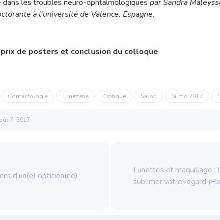
 dans les troubles neuro-ophtalmologiques
par Sandra Maleyss
octorante à l’université de Valence, Espagne.
rix de posters et conclusion du colloque
Contactologie
Lunetterie
Optique
Salon
Silmo 2017
oût 7, 2017
Lunettes et maquillage : L
t d’un(e) opticien(ne)
sublimer votre regard (Pa