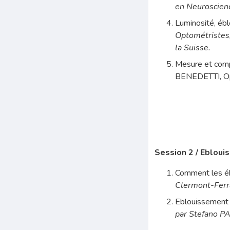
en Neuroscienc
Luminosité, éb
Optométristes,
la Suisse.
Mesure et compe
BENEDETTI, Opt
Session 2 / Ebloui
Comment les éb
Clermont-Ferr
Eblouissement 
par Stefano PA