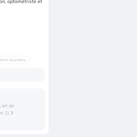
on, optométriste et
Silmo Academy
’art de
rt 2)