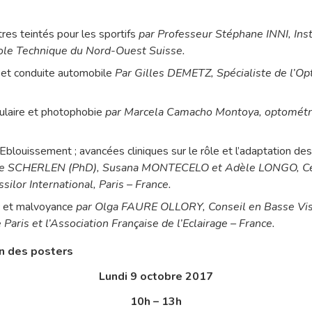
tres teintés pour les sportifs
par Professeur Stéphane INNI, Ins
ole Technique du Nord-Ouest Suisse.
et conduite automobile
Par Gilles DEMETZ, Spécialiste de l’Opt
ulaire et photophobie
par Marcela Camacho Montoya, optométri
blouissement ; avancées cliniques sur le rôle et l’adaptation des 
e SCHERLEN (PhD), Susana MONTECELO et Adèle LONGO, Cen
ssilor International, Paris – France.
ic et malvoyance
par Olga FAURE OLLORY, Conseil en Basse Visi
e Paris et l’Association Française de l’Eclairage – France.
n des posters
Lundi 9 octobre 2017
10h – 13h