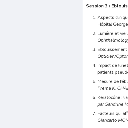
Session 3 / Ebloui
Aspects cliniq
Hôpital George
Lumière et viei
Ophthalmology
Eblouissement 
Opticien/Optom
Impact de lunet
patients pseu
Mesure de l’ébl
Prema K. CHAN
Kératocône : lia
par Sandrine 
Facteurs qui af
Giancarlo MONT