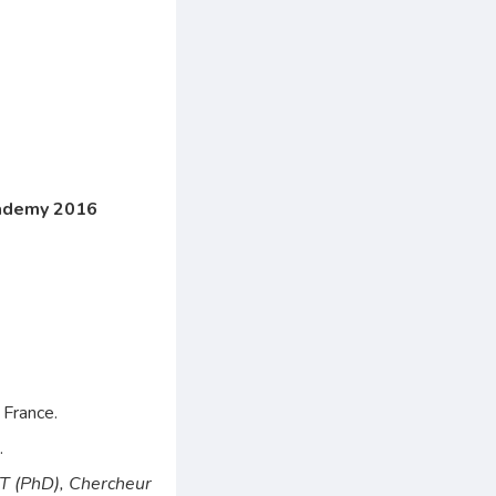
cademy 2016
, France.
n
.
T (PhD), Chercheur