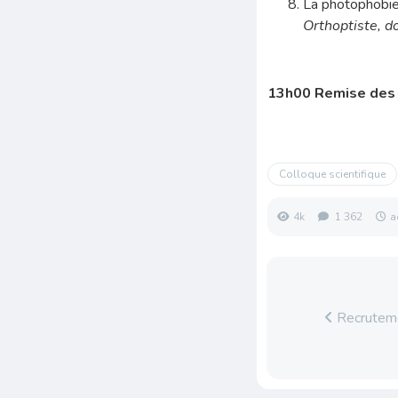
La photophobie
Orthoptiste, d
13h00 Remise des p
Colloque scientifique
4k
1 362
a
Recrutemen