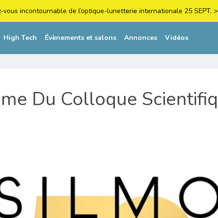
z-vous incontournable de l’optique-lunetterie internationale 25 SEPT
High Tech
Évènements et salons
Annonces
Vidéos
me Du Colloque Scientifi