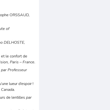
ristophe ORSSAUD,
te of
uno DELHOSTE,
 et le confort de
sion, Paris – France.
e
par Professeur
’une lueur d’espoir !
 Canada.
urs de lentilles
par