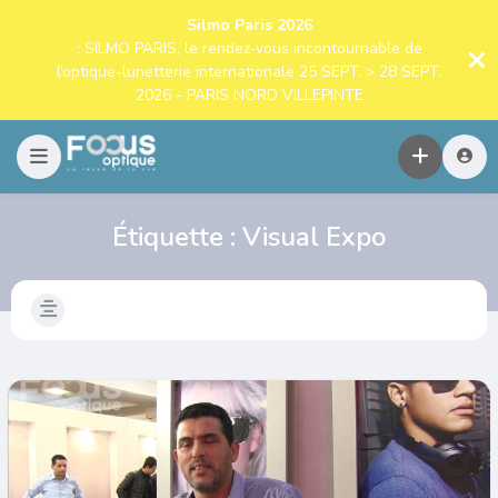
Silmo Paris 2026
: SILMO PARIS, le rendez-vous incontournable de
l’optique-lunetterie internationale 25 SEPT. > 28 SEPT.
2026 - PARIS NORD VILLEPINTE
Étiquette :
Visual Expo