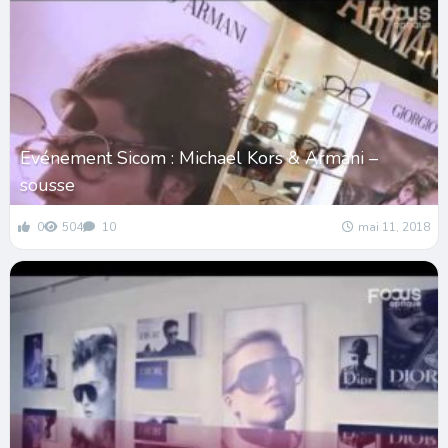
Evénement Sicom : Michael Kors & Armani –
sousse
0
504
10
mai 11, 2018