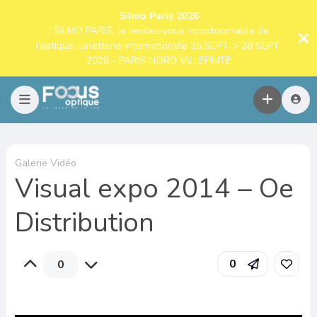
Silmo Paris 2026
: SILMO PARIS, le rendez-vous incontournable de
l’optique-lunetterie internationale 25 SEPT. > 28 SEPT.
2026 - PARIS NORD VILLEPINTE
Galerie Vidéo
Visual expo 2014 – Oe
Distribution
0
0