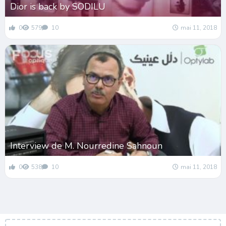
Dior is back by SODILU
0
579
10
mai 11, 2018
Interview de M. Nourredine Sahnoun
0
538
10
mai 11, 2018