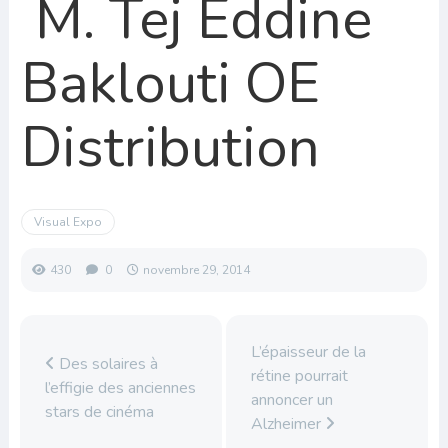
M. Tej Eddine
Baklouti OE
Distribution
Visual Expo
430
0
novembre 29, 2014
L’épaisseur de la
Des solaires à
rétine pourrait
l’effigie des anciennes
annoncer un
stars de cinéma
Alzheimer