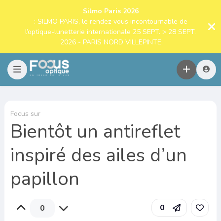
Silmo Paris 2026
: SILMO PARIS, le rendez-vous incontournable de
l’optique-lunetterie internationale 25 SEPT. > 28 SEPT.
2026 - PARIS NORD VILLEPINTE
Focus sur
Bientôt un antireflet
inspiré des ailes d’un
papillon
0
0