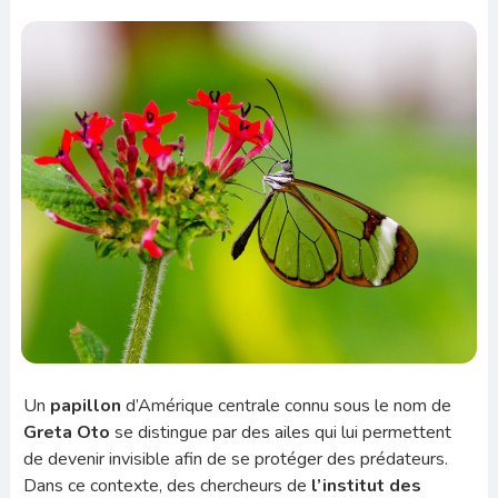
Un
papillon
d’Amérique centrale connu sous le nom de
Greta Oto
se distingue par des ailes qui lui permettent
de devenir invisible afin de se protéger des prédateurs.
Dans ce contexte, des chercheurs de
l’institut des