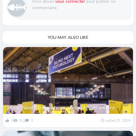
Vous devez
vous connecter
pour publier un
commentaire.
YOU MAY ALSO LIKE
Silmo Next : Innovations et nouvelles visions
0
312
0
juillet 15, 2026