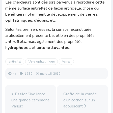
Les chercheurs sont dès lors parvenus à reproduire cette
même surface antireflet de façon artificielle, chose qui
bénéficiera notamment le développement de
verres
ophtalmiques
, d’écrans, etc.
Selon les premiers essais, la surface reconstituée
artificiellement présente bel et bien des propriétés
antireflets
, mais également des propriétés
hydrophobes
et
autonettoyantes
.
antireflet
Verre ophtalmique
Verres
4k
1 336
mars 18, 2016
Essilor Sivo lance
Greffe de la cornée
une grande campagne
d’un cochon sur un
Varilux
adolescent