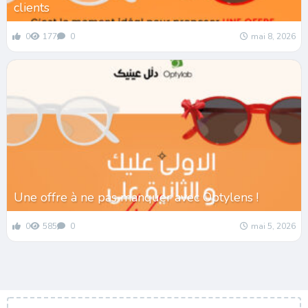
clients
0
177
0
mai 8, 2026
Une offre à ne pas manquer avec Optylens !
0
585
0
mai 5, 2026