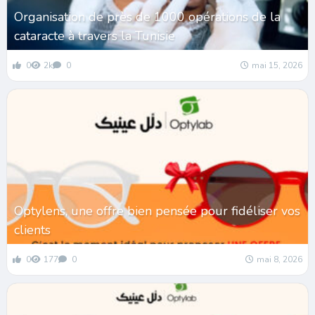
Organisation de près de 1000 opérations de la
cataracte à travers la Tunisie
0
2k
0
mai 15, 2026
Optylens, une offre bien pensée pour fidéliser vos
clients
0
177
0
mai 8, 2026