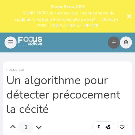
Silmo Paris 2026
: SILMO PARIS, le rendez-vous incontournable de
l’optique-lunetterie internationale 25 SEPT. > 28 SEPT.
2026 - PARIS NORD VILLEPINTE
Focus sur
Un algorithme pour
détecter précocement
la cécité
0
0