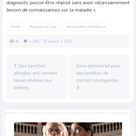
diagnostic puisse être réalisé sans avoir nécessairement
besoin de connaissances sur la maladie ».
Cécité
Maladie de l’œil
rétinopathie diabétique
4k
1 200
janvier 3, 2017
Des lunettes
Sony pencherait pour
afocales anti-lumière
des lentilles de
bleue dédiées aux
contact intelligentes
enfants