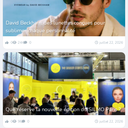
David Beckham, des lunettes conçues pour
sublimer chaque personnalité
0
244
0
juillet 22, 2026
Que réserve la nouvelle édition du SILMO Paris ?
0
96
0
juillet 22, 2026