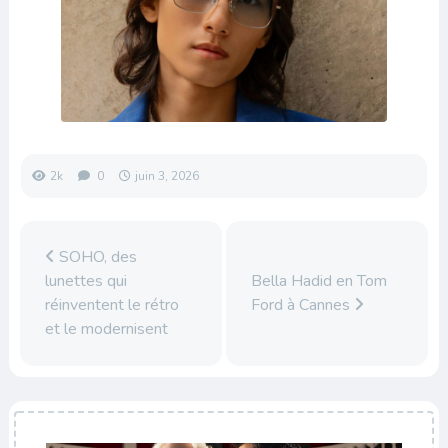
2k
0
juin 3, 2026
SOHO, des
lunettes qui
Bella Hadid en Tom
réinventent le rétro
Ford à Cannes
et le modernisent