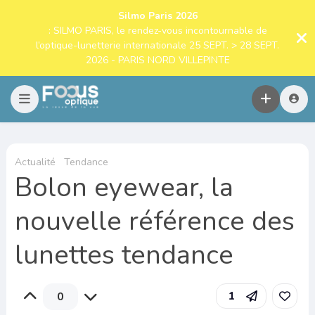
Silmo Paris 2026
: SILMO PARIS, le rendez-vous incontournable de
l’optique-lunetterie internationale 25 SEPT. > 28 SEPT.
2026 - PARIS NORD VILLEPINTE
Actualité
Tendance
Bolon eyewear, la
nouvelle référence des
lunettes tendance
1
0