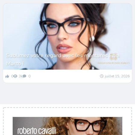
Sublimez votre regard avec les montures Enni
Marco !
0
3k
0
juillet 15, 2026