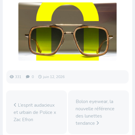
331
0
juin 12, 2026
Bolon eyewear, la
L’esprit audacieux
nouvelle référence
et urbain de Police x
des lunettes
Zac Efron
tendance