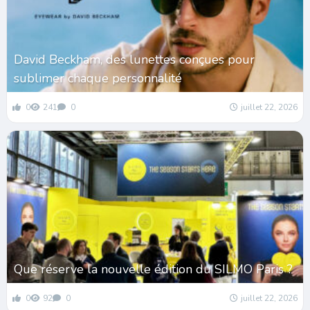
David Beckham, des lunettes conçues pour
sublimer chaque personnalité
0
241
0
juillet 22, 2026
Que réserve la nouvelle édition du SILMO Paris ?
0
92
0
juillet 22, 2026