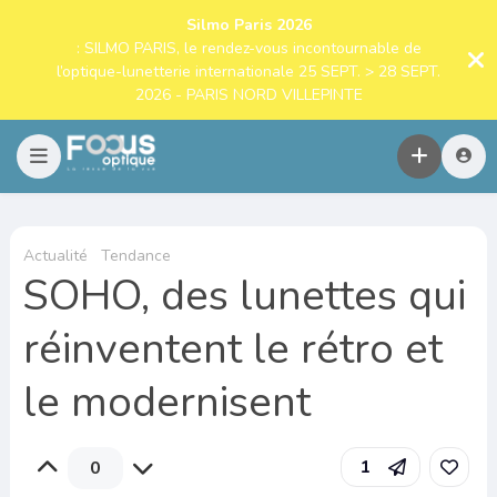
Silmo Paris 2026
: SILMO PARIS, le rendez-vous incontournable de
l’optique-lunetterie internationale 25 SEPT. > 28 SEPT.
2026 - PARIS NORD VILLEPINTE
Actualité
Tendance
SOHO, des lunettes qui
réinventent le rétro et
le modernisent
1
0