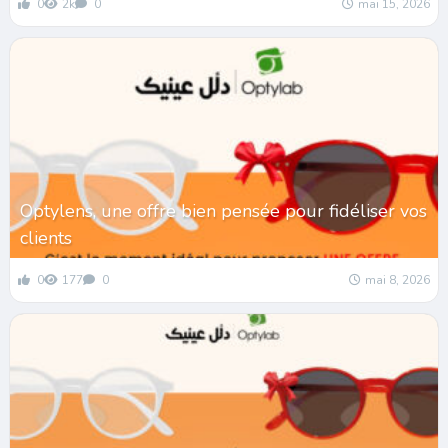
0
2k
0
mai 15, 2026
Optylens, une offre bien pensée pour fidéliser vos
clients
0
177
0
mai 8, 2026