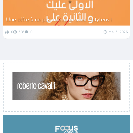
Une offre à ne pas manquer avec Optylens !
0
585
0
mai 5, 2026