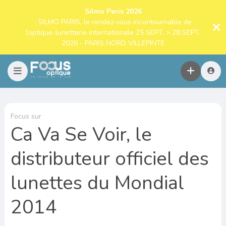
Silmo Paris 2026
: SILMO PARIS, le rendez-vous incontournable de
l’optique-lunetterie internationale 25 SEPT. > 28 SEPT.
2026 - PARIS NORD VILLEPINTE
Focus sur
Ca Va Se Voir, le
distributeur officiel des
lunettes du Mondial
2014