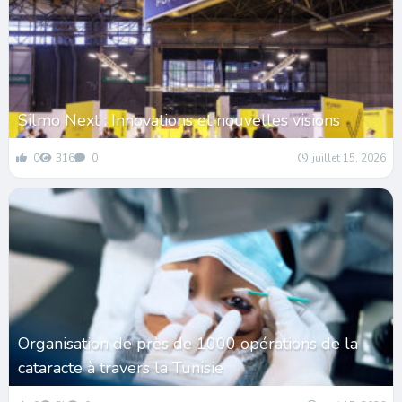
Silmo Next : Innovations et nouvelles visions
0
316
0
juillet 15, 2026
Organisation de près de 1000 opérations de la
cataracte à travers la Tunisie