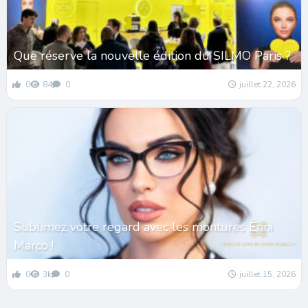
Que réserve la nouvelle édition du SILMO Paris ?
0
84
0
juillet 22, 2026
Sublimez votre regard avec les montures Enni
Marco !
0
3k
0
juillet 15, 2026