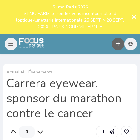
Silmo Paris 2026
: SILMO PARIS, le rendez-vous incontournable de
l’optique-lunetterie internationale 25 SEPT. > 28 SEPT.
2026 - PARIS NORD VILLEPINTE
Actualité
Évènements
Carrera eyewear,
sponsor du marathon
contre le cancer
0
0