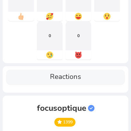
0
0
Reactions
focusoptique
1399