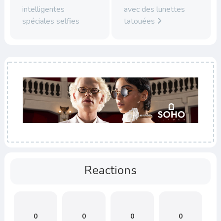
intelligentes
avec des lunettes
spéciales selfies
tatouées
Reactions
0
0
0
0