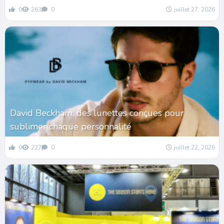
0
263
0
juillet 27, 2026
David Beckham, des lunettes conçues pour
sublimer chaque personnalité
0
227
0
juillet 22, 2026