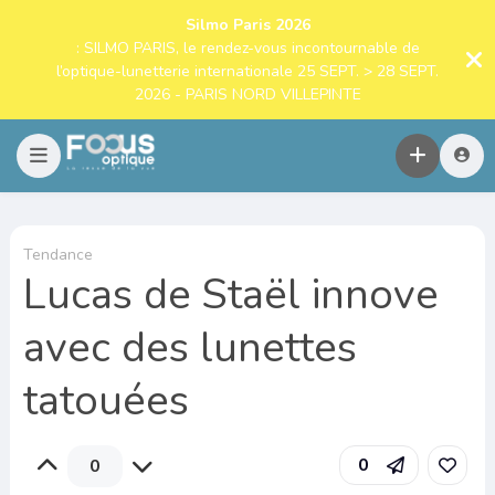
Silmo Paris 2026
: SILMO PARIS, le rendez-vous incontournable de
l’optique-lunetterie internationale 25 SEPT. > 28 SEPT.
2026 - PARIS NORD VILLEPINTE
Tendance
Lucas de Staël innove
avec des lunettes
tatouées
0
0