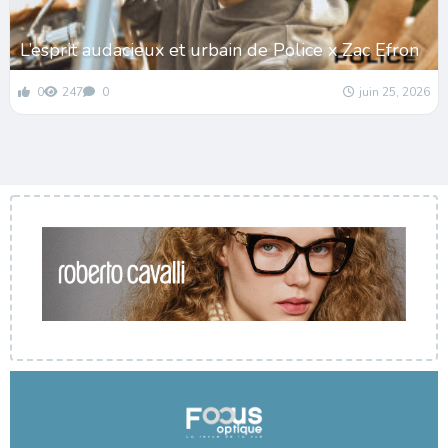
L’esprit audacieux et urbain de Police x Zac Efron
0
247
0
juin 25, 2026