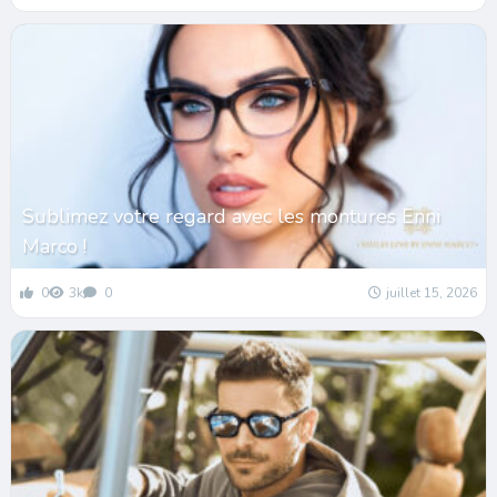
Sublimez votre regard avec les montures Enni
Marco !
0
3k
0
juillet 15, 2026