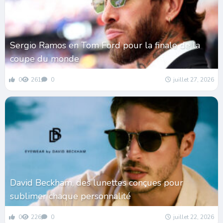
Sergio Ramos en Tom Ford pour la finale de la
coupe du monde
0
261
0
juillet 27, 2026
David Beckham, des lunettes conçues pour
sublimer chaque personnalité
0
226
0
juillet 22, 2026