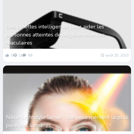
Des lunettes intelligentes pour aider les
personnes atteintes de dégénérescences
maculaires
0
1k
68
août 25, 2023
Nikon Lightstyle Series : Vos yeux méritent la plus
pure des lumières