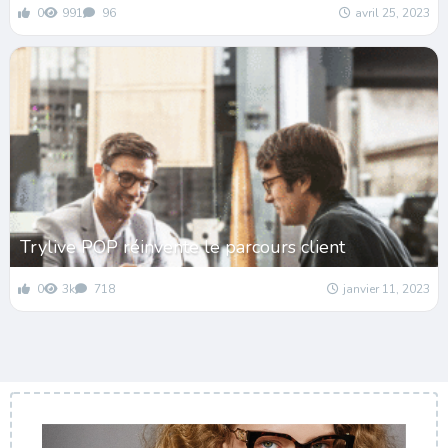
0
991
96
avril 25, 2023
Trylive POP réinvente le parcours client
0
3k
718
janvier 11, 2023