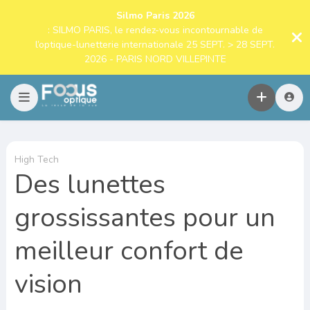
Silmo Paris 2026
: SILMO PARIS, le rendez-vous incontournable de
l’optique-lunetterie internationale 25 SEPT. > 28 SEPT.
2026 - PARIS NORD VILLEPINTE
High Tech
Des lunettes
grossissantes pour un
meilleur confort de
vision